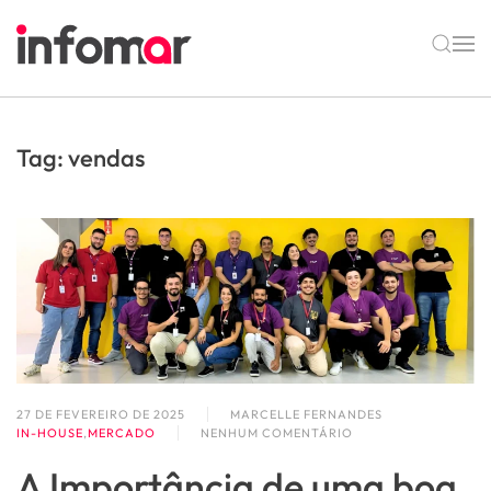
Skip to main content
Tag:
vendas
27 DE FEVEREIRO DE 2025
MARCELLE FERNANDES
IN-HOUSE
,
MERCADO
NENHUM COMENTÁRIO
EM
A
A Importância de uma boa
IMPORTÂNCIA