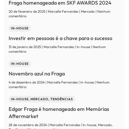
Fraga homenageada em SKF AWARDS 2024
boa
estratégia
20 de fevereiro de 2025 | Marcelle Fernandes | Mercado | Nenhum
de
em
comentário
vendas
Fraga
homenageada
IN-HOUSE
em
SKF
Investir em pessoas é a chave para o sucesso
AWARDS
2024
31 de janeiro de 2025 | Marcelle Fernandes | In-house | Nenhum
em
comentário
Investir
em
IN-HOUSE
pessoas
é
Novembro azul na Fraga
a
chave
4 de dezembro de 2024 | Marcelle Fernandes | In-house | Nenhum
para
em
comentário
o
Novembro
sucesso
azul
IN-HOUSE, MERCADO, TENDÊNCIAS
na
Fraga
Edgar Fraga é homenageado em Memórias
Aftermarket
28 de novembro de 2024 | Marcelle Fernandes | In-house, Mercado,