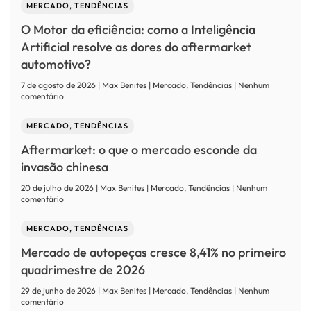
MERCADO, TENDÊNCIAS
O Motor da eficiência: como a Inteligência
Artificial resolve as dores do aftermarket
automotivo?
7 de agosto de 2026 | Max Benites | Mercado, Tendências | Nenhum
em
comentário
O
Motor
MERCADO, TENDÊNCIAS
da
eficiência:
Aftermarket: o que o mercado esconde da
como
a
invasão chinesa
Inteligência
Artificial
20 de julho de 2026 | Max Benites | Mercado, Tendências | Nenhum
resolve
em
comentário
as
Aftermarket:
dores
o
MERCADO, TENDÊNCIAS
do
que
aftermarket
o
Mercado de autopeças cresce 8,41% no primeiro
automotivo?
mercado
esconde
quadrimestre de 2026
da
invasão
29 de junho de 2026 | Max Benites | Mercado, Tendências | Nenhum
chinesa
em
comentário