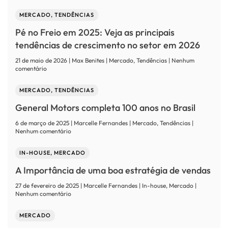
Mercado
de
MERCADO, TENDÊNCIAS
autopeças
cresce
Pé no Freio em 2025: Veja as principais
8,41%
no
tendências de crescimento no setor em 2026
primeiro
quadrimestre
21 de maio de 2026 | Max Benites | Mercado, Tendências | Nenhum
de
em
comentário
2026
Pé
no
MERCADO, TENDÊNCIAS
Freio
em
General Motors completa 100 anos no Brasil
2025:
Veja
6 de março de 2025 | Marcelle Fernandes | Mercado, Tendências |
as
em
Nenhum comentário
principais
General
tendências
Motors
de
IN-HOUSE, MERCADO
completa
crescimento
100
no
A Importância de uma boa estratégia de vendas
anos
setor
no
em
27 de fevereiro de 2025 | Marcelle Fernandes | In-house, Mercado |
Brasil
2026
em
Nenhum comentário
A
Importância
MERCADO
de
uma