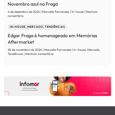
é
Novembro azul na Fraga
a
chave
4 de dezembro de 2024 | Marcelle Fernandes | In-house | Nenhum
para
em
comentário
o
Novembro
sucesso
azul
IN-HOUSE, MERCADO, TENDÊNCIAS
na
Fraga
Edgar Fraga é homenageado em Memórias
Aftermarket
28 de novembro de 2024 | Marcelle Fernandes | In-house, Mercado,
em
Tendências | Nenhum comentário
Edgar
Fraga
é
homenageado
em
Memórias
Aftermarket