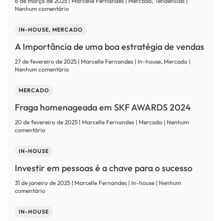
6 de março de 2025 | Marcelle Fernandes | Mercado, Tendências |
as
em
Nenhum comentário
principais
General
tendências
Motors
de
IN-HOUSE, MERCADO
completa
crescimento
100
no
A Importância de uma boa estratégia de vendas
anos
setor
no
em
27 de fevereiro de 2025 | Marcelle Fernandes | In-house, Mercado |
Brasil
2026
em
Nenhum comentário
A
Importância
MERCADO
de
uma
Fraga homenageada em SKF AWARDS 2024
boa
estratégia
20 de fevereiro de 2025 | Marcelle Fernandes | Mercado | Nenhum
de
em
comentário
vendas
Fraga
homenageada
IN-HOUSE
em
SKF
Investir em pessoas é a chave para o sucesso
AWARDS
2024
31 de janeiro de 2025 | Marcelle Fernandes | In-house | Nenhum
em
comentário
Investir
em
IN-HOUSE
pessoas