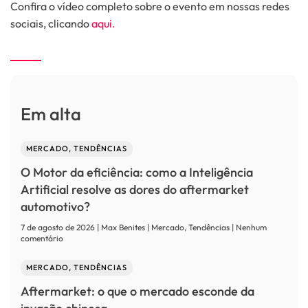
Confira o vídeo completo sobre o evento em nossas redes
sociais, clicando
aqui.
Em alta
MERCADO, TENDÊNCIAS
O Motor da eficiência: como a Inteligência
Artificial resolve as dores do aftermarket
automotivo?
7 de agosto de 2026 | Max Benites | Mercado, Tendências | Nenhum
em
comentário
O
Motor
MERCADO, TENDÊNCIAS
da
eficiência:
Aftermarket: o que o mercado esconde da
como
a