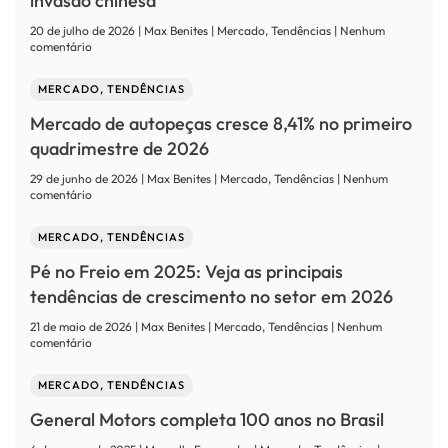
invasão chinesa
Inteligência
Artificial
20 de julho de 2026 | Max Benites | Mercado, Tendências | Nenhum
resolve
em
comentário
as
Aftermarket:
dores
o
MERCADO, TENDÊNCIAS
do
que
aftermarket
o
Mercado de autopeças cresce 8,41% no primeiro
automotivo?
mercado
esconde
quadrimestre de 2026
da
invasão
29 de junho de 2026 | Max Benites | Mercado, Tendências | Nenhum
chinesa
em
comentário
Mercado
de
MERCADO, TENDÊNCIAS
autopeças
cresce
Pé no Freio em 2025: Veja as principais
8,41%
no
tendências de crescimento no setor em 2026
primeiro
quadrimestre
21 de maio de 2026 | Max Benites | Mercado, Tendências | Nenhum
de
em
comentário
2026
Pé
no
MERCADO, TENDÊNCIAS
Freio
em
General Motors completa 100 anos no Brasil
2025:
Veja